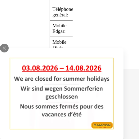
Téléphone
+31 488 745840
général:
Mobile
+31 6 82880967
Edgar:
Mobile
+31 6 82544465
Dick:
Contact
Bomenlaan 2
4043 KD Opheusden
+31 (0)488 – 442828
info@damcon.nl