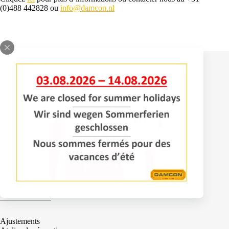
(0)488 442828 ou
info@damcon.nl
Contact
Bomenlaan 2
4043 KD Opheusden
+31 (0)488 – 442828
info@damcon.nl
Services
Ajustements