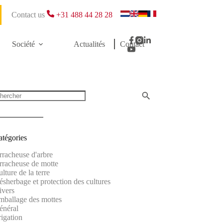
Contact us
+31 488 44 28 28
Société
Actualités
Contact
atégories
rracheuse d'arbre
rracheuse de motte
lture de la terre
sherbage et protection des cultures
ivers
mballage des mottes
énéral
rigation