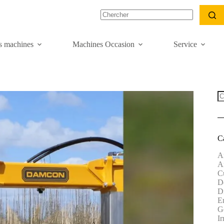
s machines
Machines Occasion
Service
C
A
A
Cu
Dé
D
E
G
Ir