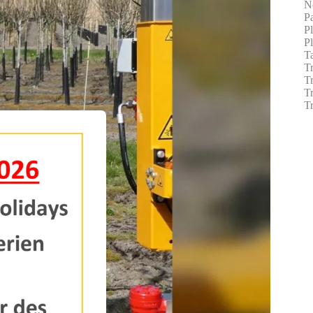
No
P
P
P
Ta
Tr
T
Tr
T