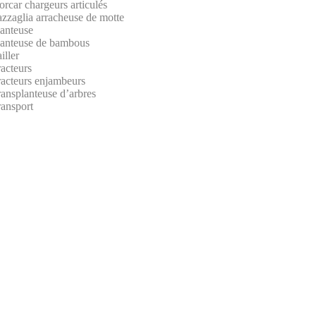
rcar chargeurs articulés
azzaglia arracheuse de motte
lanteuse
lanteuse de bambous
iller
acteurs
racteurs enjambeurs
ansplanteuse d’arbres
ransport