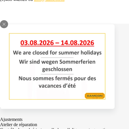
Contact
Bomenlaan 2
4043 KD Opheusden
+31 (0)488 – 442828
info@damcon.nl
Services
Ajustements
Atelier de réparation