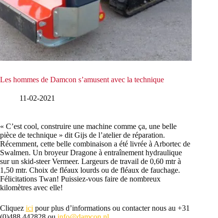
Les hommes de Damcon s’amusent avec la technique
11-02-2021
« C’est cool, construire une machine comme ça, une belle
pièce de technique » dit Gijs de l’atelier de réparation.
Récemment, cette belle combinaison a été livrée à Arbortec de
Swalmen. Un broyeur Dragone à entraînement hydraulique
sur un skid-steer Vermeer. Largeurs de travail de 0,60 mtr à
1,50 mtr. Choix de fléaux lourds ou de fléaux de fauchage.
Félicitations Twan! Puissiez-vous faire de nombreux
kilomètres avec elle!
Cliquez
ici
pour plus d’informations ou contacter nous au +31
(0)488 442828 ou
info@damcon.nl