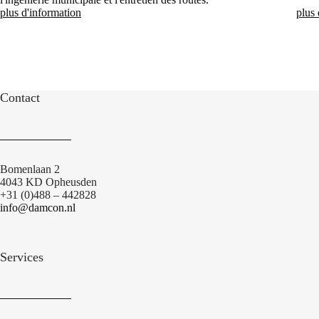
plus d'information
plus 
Contact
Bomenlaan 2
4043 KD Opheusden
+31 (0)488 – 442828
info@damcon.nl
Services