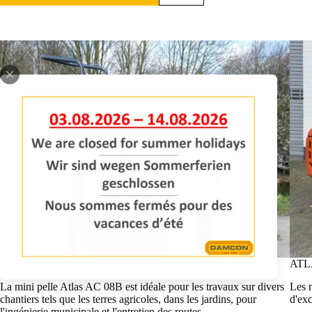
ATLAS AC 08B MINI PELLE
ATL
La mini pelle Atlas AC 08B est idéale pour les travaux sur divers
Les m
chantiers tels que les terres agricoles, dans les jardins, pour
d'exc
l'ingénierie municipale et l'entretien des routes.