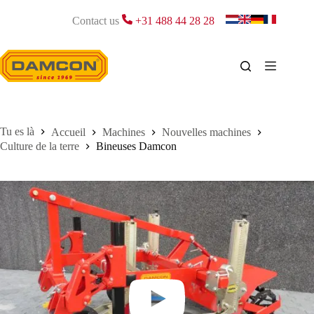
Passer
au
Contact us
+31 488 44 28 28
contenu
Accueil
Machines
Nouvelles machines
Culture de la terre
Bineuses Damcon