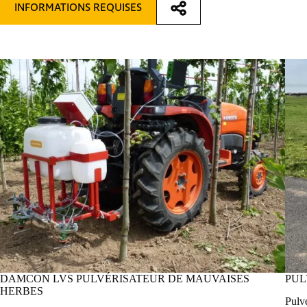
INFORMATIONS REQUISES
DAMCON LVS PULVÉRISATEUR DE MAUVAISES
PUL
HERBES
Pulvé