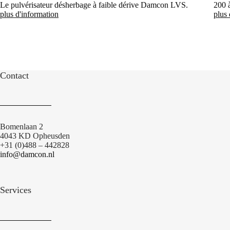
Le pulvérisateur désherbage à faible dérive Damcon LVS.
200 à
plus d'information
plus 
Contact
Bomenlaan 2
4043 KD Opheusden
+31 (0)488 – 442828
info@damcon.nl
Services