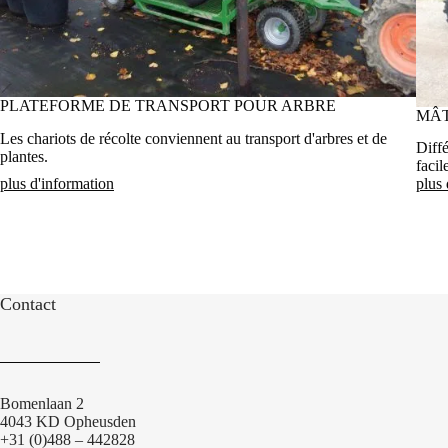
PLATEFORME DE TRANSPORT POUR ARBRE
MÂT
Les chariots de récolte conviennent au transport d'arbres et de
Diffé
plantes.
facil
plus d'information
plus 
Contact
Bomenlaan 2
4043 KD Opheusden
+31 (0)488 – 442828