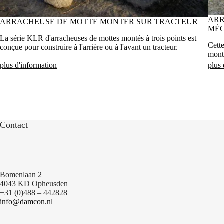
ARR
ARRACHEUSE DE MOTTE MONTER SUR TRACTEUR
MÉ
La série KLR d'arracheuses de mottes montés à trois points est
Cett
conçue pour construire à l'arrière ou à l'avant un tracteur.
monté
plus d'information
plus 
Contact
Bomenlaan 2
4043 KD Opheusden
+31 (0)488 – 442828
info@damcon.nl