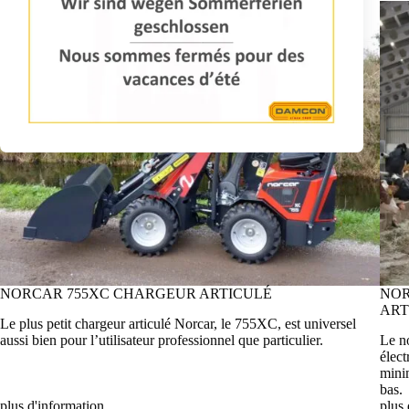
NORCAR 755XC CHARGEUR ARTICULÉ
NOR
ART
Le plus petit chargeur articulé Norcar, le 755XC, est universel
aussi bien pour l’utilisateur professionnel que particulier.
Le n
élect
mini
bas.
plus d'information
plus 