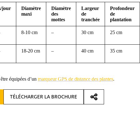
s/jour
Diamètre
Diamètre
Largeur
Profondeur
maxi
des
de
de
mottes
tranchée
plantation
-
8-10 cm
–
30 cm
25 cm
-
18-20 cm
–
40 cm
35 cm
 être équipées d’un
marqueur GPS de distance des plantes
.
TÉLÉCHARGER LA BROCHURE