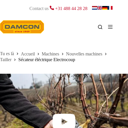
Passer
au
Contact us
+31 488 44 28 28
contenu
Accueil
Machines
Nouvelles machines
Tailler
Sécateur éléctrique Electrocoup