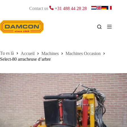
Passer
au
Contact us
+31 488 44 28 28
contenu
Accueil
Machines
Machines Occasion
Select-80 arracheuse d’arbre