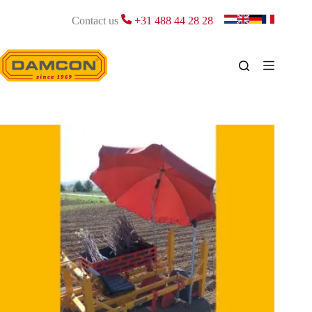
Passer
au
Contact us
+31 488 44 28 28
contenu