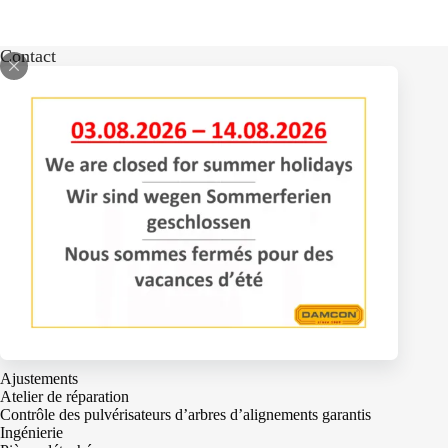
Contact
Bomenlaan 2
4043 KD Opheusden
+31 (0)488 – 442828
info@damcon.nl
Services
Ajustements
Atelier de réparation
Contrôle des pulvérisateurs d’arbres d’alignements garantis
Ingénierie