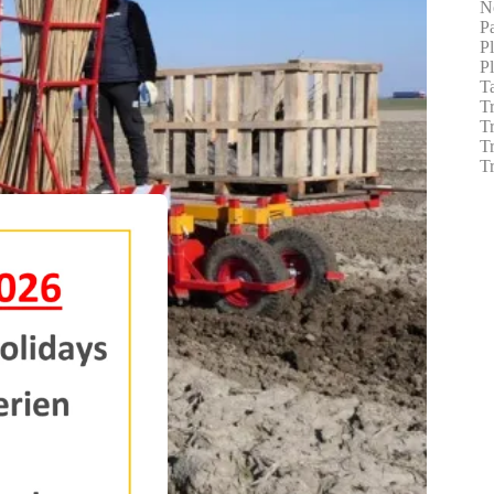
No
P
P
P
Ta
Tr
T
Tr
T