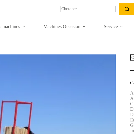
s machines
Machines Occasion
Service
C
A
A
Cu
Dé
D
E
G
Ir