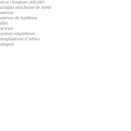
rcar chargeurs articulés
azzaglia arracheuse de motte
lanteuse
lanteuse de bambous
iller
acteurs
racteurs enjambeurs
ansplanteuse d’arbres
ransport