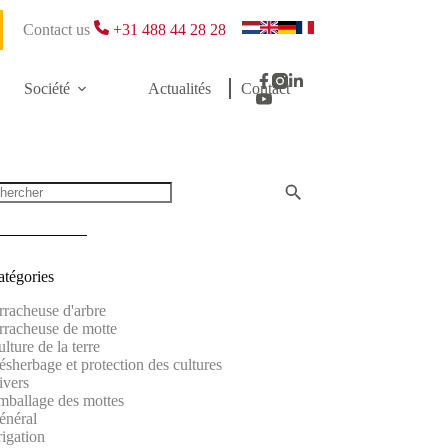
Contact us
+31 488 44 28 28
Société
Actualités
Contact
atégories
rracheuse d'arbre
rracheuse de motte
lture de la terre
sherbage et protection des cultures
ivers
mballage des mottes
énéral
rigation