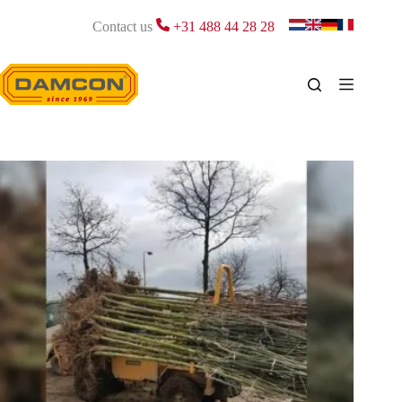
Passer
au
Contact us
+31 488 44 28 28
contenu