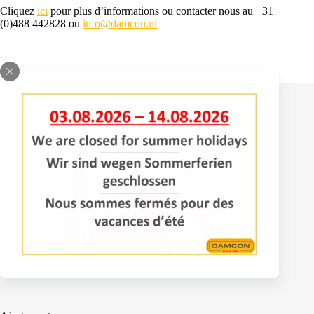
Cliquez
ici
pour plus d’informations ou contacter nous au +31
(0)488 442828 ou
info@damcon.nl
Contact
Bomenlaan 2
4043 KD Opheusden
+31 (0)488 – 442828
info@damcon.nl
Services