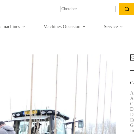
s machines
Machines Occasion
Service
C
A
A
Cu
Dé
D
E
G
Ir