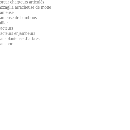
rcar chargeurs articulés
azzaglia arracheuse de motte
lanteuse
lanteuse de bambous
iller
acteurs
racteurs enjambeurs
ansplanteuse d’arbres
ransport