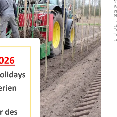
No
P
P
P
Ta
Tr
T
Tr
T