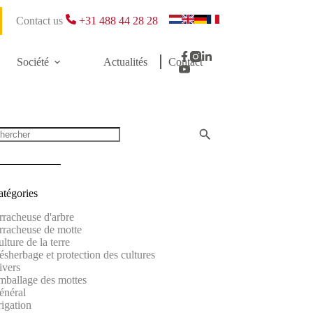
Contact us
+31 488 44 28 28
Société
Actualités
Contact
atégories
rracheuse d'arbre
rracheuse de motte
lture de la terre
sherbage et protection des cultures
ivers
mballage des mottes
énéral
rigation